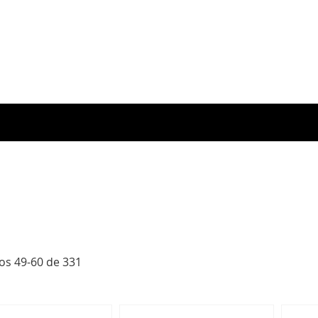
los
49
-
60
de
331