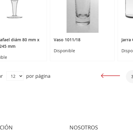
afael diám 80 mm x
Vaso 1011/18
Jarra
 245 mm
Disponible
Dispo
ible
Página
ar
por página
Página
Anterior
CIÓN
NOSOTROS