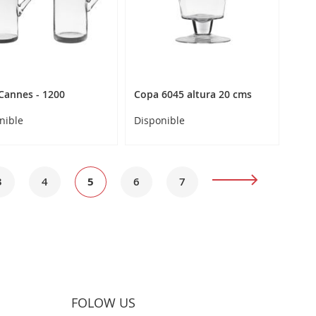
 Cannes - 1200
Copa 6045 altura 20 cms
nible
Disponible
Página
Página
Actualmente
Página
Página
Página
Siguiente
3
4
5
6
7
estás
leyendo
página
FOLOW US