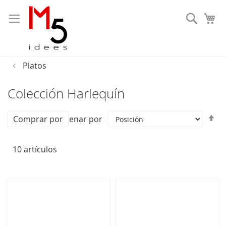
Busca
Platos
Colección Harlequín
Fi
Comprar por
Ordenar por
Di
D
10
artículos