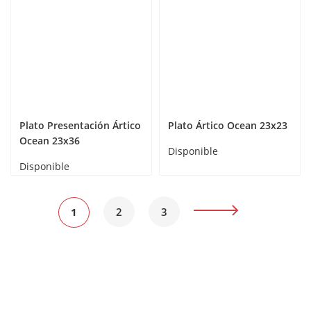
Plato Presentación Ártico
Plato Ártico Ocean 23x23
Ocean 23x36
Disponible
Disponible
Página
Actualmente
Página
Página
Página
Siguiente
1
2
3
estás
leyendo
página