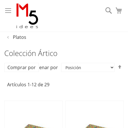
Busca
Platos
Colección Ártico
Fi
Comprar por
Ordenar por
Di
D
Artículos
1
-
12
de
29