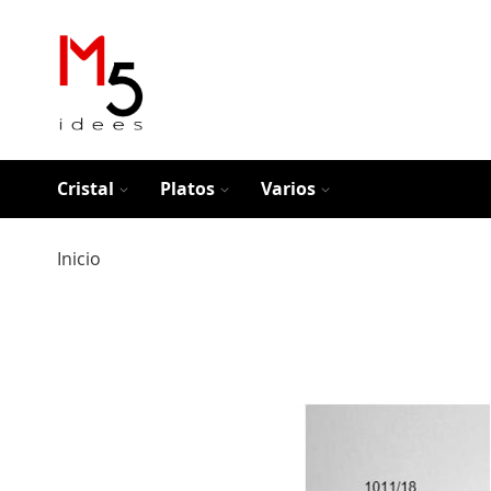
Cristal
Platos
Varios
Inicio
Saltar
al
final
de
la
galería
de