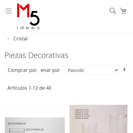
Busca
Cristal
Piezas Decorativas
Fi
Comprar por
Ordenar por
Di
D
Artículos
1
-
12
de
40