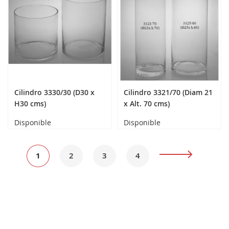
Cilindro 3330/30 (D30 x
Cilindro 3321/70 (Diam 21
H30 cms)
x Alt. 70 cms)
Disponible
Disponible
Página
Actualmente
Página
Página
Página
Página
Siguiente
1
2
3
4
estás
leyendo
página