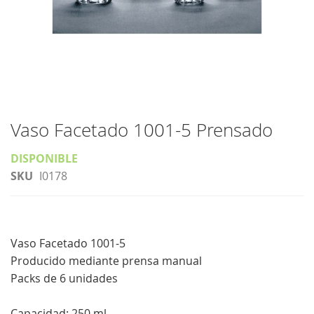
Saltar
al
Vaso Facetado 1001-5 Prensado
comienzo
DISPONIBLE
de
SKU
I0178
la
galería
de
imágenes
Vaso Facetado 1001-5
Producido mediante prensa manual
Packs de 6 unidades
Capacidad: 250 ml