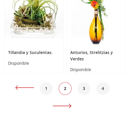
Tillandia y Suculentas.
Anturios, Strelitzias y
Verdes
Disponible
Disponible
Página
Página
Anterior
Página
Actualmente
Página
Página
1
2
3
4
estás
Página
Siguiente
leyendo
página