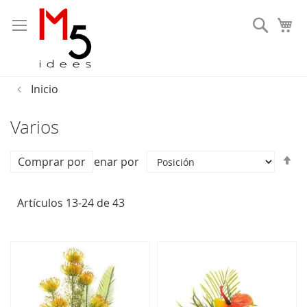
Busca
Inicio
Varios
Fi
Comprar por
Ordenar por
Di
D
Artículos
13
-
24
de
43