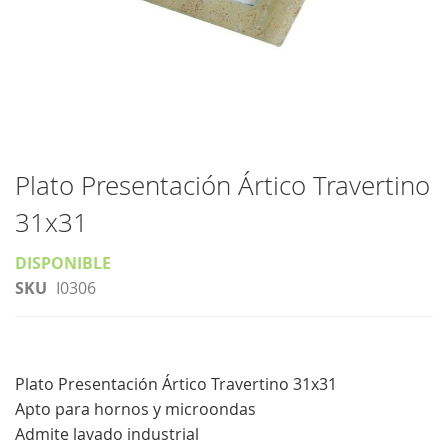
Saltar
al
Plato Presentación Ártico Travertino
comienzo
31x31
de
la
DISPONIBLE
galería
SKU
I0306
de
imágenes
Plato Presentación Ártico Travertino 31x31
Apto para hornos y microondas
Admite lavado industrial