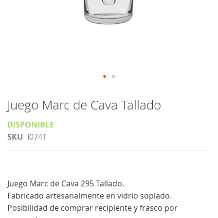
Saltar
al
Juego Marc de Cava Tallado
comienzo
DISPONIBLE
de
SKU
I0741
la
galería
de
imágenes
Juego Marc de Cava 295 Tallado.
Fabricado artesanalmente en vidrio soplado.
Posibilidad de comprar recipiente y frasco por