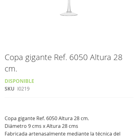
Saltar
al
Copa gigante Ref. 6050 Altura 28
comienzo
cm.
de
la
DISPONIBLE
galería
SKU
I0219
de
imágenes
Copa gigante Ref. 6050 Altura 28 cm.
Diámetro 9 cms x Altura 28 cms
Fabricada artenasalmente mediante la técnica del