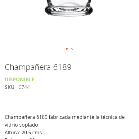
Saltar
al
Champañera 6189
comienzo
DISPONIBLE
de
SKU
I0744
la
galería
de
imágenes
Champañera 6189 fabricada mediante la técnica de
vidrio soplado
Altura: 20.5 cms